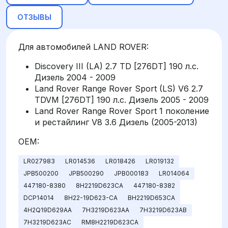
ОТЗЫВЫ
Для автомобилей LAND ROVER:
Discovery III (LA) 2.7 TD [276DT] 190 л.с.
Дизель 2004 - 2009
Land Rover Range Rover Sport (LS) V6 2.7
TDVM [276DT] 190 л.с. Дизель 2005 - 2009
Land Rover Range Rover Sport 1 поколение
и рестайлинг V8 3.6 Дизель (2005-2013)
OEM:
LR027983
LR014536
LR018426
LR019132
JPB500200
JPB500290
JPB000183
LR014064
447180-8380
8H2219D623CA
447180-8382
DCP14014
8H22-19D623-CA
BH2219D653CA
4H2Q19D629AA
7H3219D623AA
7H3219D623AB
7H3219D623AC
RM8H2219D623CA