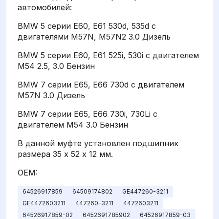
автомобилей:
BMW 5 серии E60, E61 530d, 535d с
двигателями M57N, M57N2 3.0 Дизель
BMW 5 серии E60, E61 525i, 530i с двигателем
M54 2.5, 3.0 Бензин
BMW 7 серии E65, E66 730d с двигателем
M57N 3.0 Дизель
BMW 7 серии E65, E66 730i, 730Li с
двигателем M54 3.0 Бензин
В данной муфте установлен подшипник
размера 35 х 52 х 12 мм.
OEM:
64526917859
64509174802
GE447260-3211
GE4472603211
447260-3211
4472603211
64526917859-02
6452691785902
64526917859-03