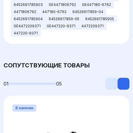
6452691785903
GE4471806762
GE447180-6762
4471806762
447180-6762
64526917859-04
6452691785904
64526917859-05
6452691785905
GE4472209371
GE447220-9371
4472209371
447220-9371
СОПУТСТВУЮЩИЕ ТОВАРЫ
01
05
В наличии