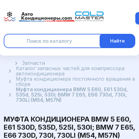
Найти
Главная
Запчасти
Каталог запасных частей для компрессора
автокондиционера
Муфта кондиционера постоянного вращения в
сборе
Муфта кондиционера BMW 5 E60, E61 530d,
535d, 525i, 530i; BMW 7 E65, E66 730d, 730i,
730Li (M54, M57N)
МУФТА КОНДИЦИОНЕРА BMW 5 E60,
E61 530D, 535D, 525I, 530I; BMW 7 E65,
E66 730D, 730I, 730LI (M54, M57N)