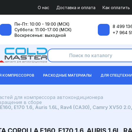
О нас
Доставка и оплата
Как оплатить
Пн-Пт: 10:00 - 19:00 (МСК)
8 499 136
Суббота: 11:00-17:00 (МСК)
+7 964 5
Воскресенье: выходной
Я КОМПРЕССОРОВ
РАСХОДНЫЕ МАТЕРИАЛЫ
ДЛЯ СПЕЦТЕХН
частей для компрессора автокондиционера
вращения в сборе
60, E170 1.6, Auris 1.6L, Rav4 (CA30), Camry XV50 2.0,
ROLLA E160, E170 1.6, AURIS 1.6L, RA