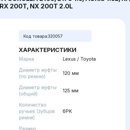
 RX 200T, NX 200T 2.0L
Код товара:
320057
ХАРАКТЕРИСТИКИ
Марка
Lexus / Toyota
Диаметр муфты
120 мм
(по ремню)
Диаметр муфты
125 мм
(общий)
Количество
ручьев (зубцов
6PK
ремня)
Размер