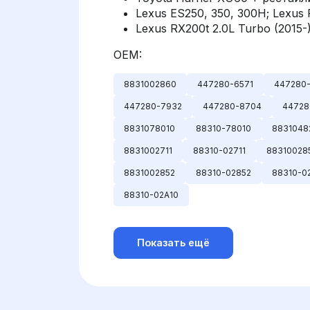
Lexus ES250, 350, 300H; Lexus 
Lexus RX200t 2.0L Turbo (2015-
OEM:
8831002860
447280-6571
447280
447280-7932
447280-8704
44728
8831078010
88310-78010
8831048
8831002711
88310-02711
88310028
8831002852
88310-02852
88310-0
88310-02A10
Показать ещё