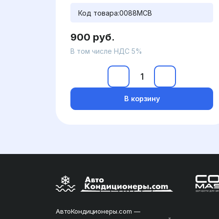
Код товара:
0088MCB
900 руб.
В том числе НДС 5%
В корзину
АвтоКондиционеры.com —