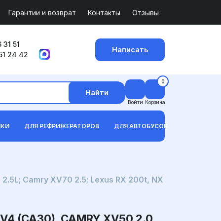
Гарантии и возврат
Контакты
Отзывы
 31 51
Написать
51 24 42
0
Найти
Войти
Корзина
ИКИ
ДЛЯ РЕФРИЖЕРАТОРОВ
ДЛЯ АВТОБУСОВ
 2.5L; Camry XV70 2.5; Lexus RX 200t, NX
V4 (CA30), CAMRY XV50 2.0,