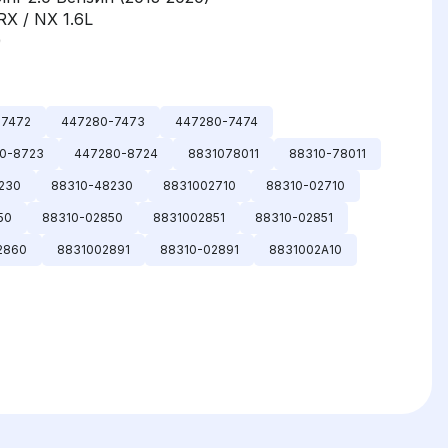
RX / NX 1.6L
)
-7472
447280-7473
447280-7474
0-8723
447280-8724
8831078011
88310-78011
230
88310-48230
8831002710
88310-02710
50
88310-02850
8831002851
88310-02851
2860
8831002891
88310-02891
8831002A10