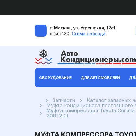
г. Москва, ул. Угрешская, 12с1,
офис 120
Схема проезда
ОБОРУДОВАНИЕ
ДЛЯ АВТОМОБИЛЕЙ
ДЛ
Главная
Запчасти
Каталог запасных 
Муфта кондиционера постоянного 
Муфта компрессора Toyota Corolla E1
200t 2.0L
МУФТА КОМПРЕССОРА TOYOTA CO