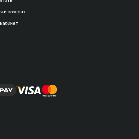
атить
я и возврат
 кабинет
а