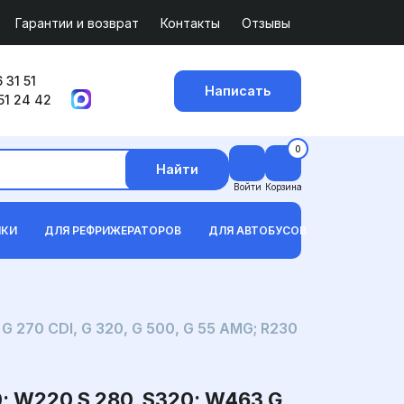
Гарантии и возврат
Контакты
Отзывы
 31 51
Написать
51 24 42
0
Найти
Войти
Корзина
ИКИ
ДЛЯ РЕФРИЖЕРАТОРОВ
ДЛЯ АВТОБУСОВ
270 CDI, G 320, G 500, G 55 AMG; R230
W220 S 280, S320; W463 G