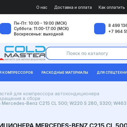
О нас
Доставка и оплата
Как оплатить
Пн-Пт: 10:00 - 19:00 (МСК)
8 499 136
Суббота: 11:00-17:00 (МСК)
+7 964 5
Воскресенье: выходной
Я КОМПРЕССОРОВ
РАСХОДНЫЕ МАТЕРИАЛЫ
ДЛЯ СПЕЦТЕХН
частей для компрессора автокондиционера
вращения в сборе
ercedes-Benz C215 CL 500; W220 S 280, S320; W463 G 
ОНЕРА MERCEDES-BENZ C215 CL 500; 