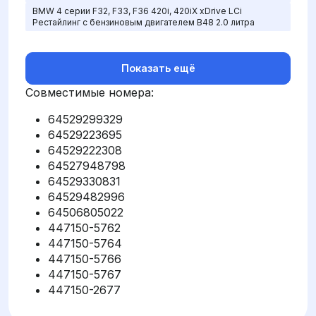
BMW 4 серии F32, F33, F36 420i, 420iX xDrive LCi
Рестайлинг с бензиновым двигателем B48 2.0 литра
Показать ещё
Совместимые номера:
64529299329
64529223695
64529222308
64527948798
64529330831
64529482996
64506805022
447150-5762
447150-5764
447150-5766
447150-5767
447150-2677