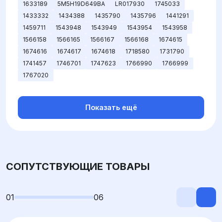
1633189
5M5H19D649BA
LR017930
1745033
1433332
1434388
1435790
1435796
1441291
1459711
1543948
1543949
1543954
1543958
1566158
1566165
1566167
1566168
1674615
1674616
1674617
1674618
1718580
1731790
1741457
1746701
1747623
1766990
1766999
1767020
Показать ещё
СОПУТСТВУЮЩИЕ ТОВАРЫ
01
06