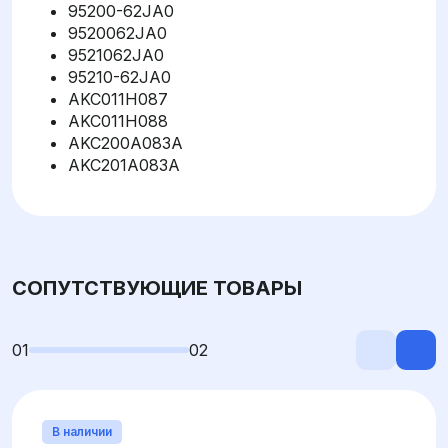
95200-62JA0
9520062JA0
9521062JA0
95210-62JA0
AKC011H087
AKC011H088
AKC200A083A
AKC201A083A
СОПУТСТВУЮЩИЕ ТОВАРЫ
01
02
В наличии