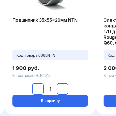
Подшипник 35x55x20мм NTN
Элек
конди
17D д
Rouge
Q60, 
Код товара:
0065NTN
Код 
1 900 руб.
2 00
В том числе НДС 5%
В том
В корзину