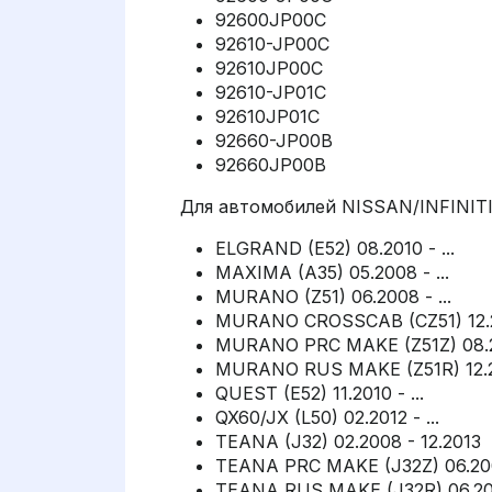
92600JP00C
92610-JP00C
92610JP00C
92610-JP01C
92610JP01C
92660-JP00B
92660JP00B
Для автомобилей NISSAN/INFINITI
ELGRAND (E52) 08.2010 - ...
MAXIMA (A35) 05.2008 - ...
MURANO (Z51) 06.2008 - ...
MURANO CROSSCAB (CZ51) 12.2
MURANO PRC MAKE (Z51Z) 08.201
MURANO RUS MAKE (Z51R) 12.20
QUEST (E52) 11.2010 - ...
QX60/JX (L50) 02.2012 - ...
TEANA (J32) 02.2008 - 12.2013
TEANA PRC MAKE (J32Z) 06.200
TEANA RUS MAKE (J32R) 06.200