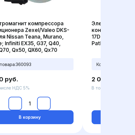
тромагнит компрессора
Электромагнит
ционера Zexel/Valeo DKS-
кондиционера Ze
ля Nissan Teana, Murano,
17D для Nissan T
; Infiniti EX35, G37, Q40,
Pathfinder; Rena
Q70, Qx50, QX60, Qx70
товара:
360093
Код товара:
36002
0 руб.
2 000 руб.
 числе НДС 5%
В том числе НДС 5
В корзину
В ко