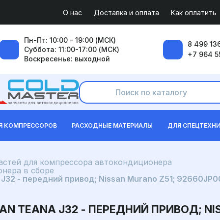
О нас
Доставка и оплата
Как оплатить
Пн-Пт: 10:00 - 19:00 (МСК)
8 499 136
Суббота: 11:00-17:00 (МСК)
+7 964 5
Воскресенье: выходной
Я КОМПРЕССОРОВ
РАСХОДНЫЕ МАТЕРИАЛЫ
ДЛЯ СПЕЦТЕХН
частей для компрессора автокондиционера
нера в сборе
J32 - передний привод; Nissan Murano Z51; 92660JP
N TEANA J32 - ПЕРЕДНИЙ ПРИВОД; NI