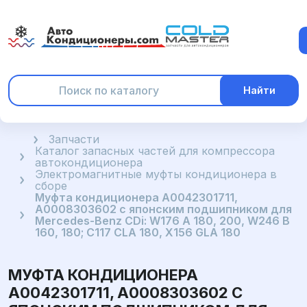
Найти
Главная
Запчасти
Каталог запасных частей для компрессора
автокондиционера
Электромагнитные муфты кондиционера в
сборе
Муфта кондиционера A0042301711,
A0008303602 с японским подшипником для
Mercedes-Benz CDi: W176 A 180, 200, W246 B
160, 180; C117 CLA 180, X156 GLA 180
МУФТА КОНДИЦИОНЕРА
A0042301711, A0008303602 С