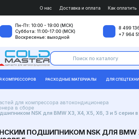
О нас
Доставка и оплата
Как оплатить
Пн-Пт: 10:00 - 19:00 (МСК)
8 499 136
Суббота: 11:00-17:00 (МСК)
+7 964 5
Воскресенье: выходной
Я КОМПРЕССОРОВ
РАСХОДНЫЕ МАТЕРИАЛЫ
ДЛЯ СПЕЦТЕХН
частей для компрессора автокондиционера
нера в сборе
пником NSK для BMW X3, X4, X5, X6, 3 и 5 серии в куз
КИМ ПОДШИПНИКОМ NSK ДЛЯ BMW X3, X