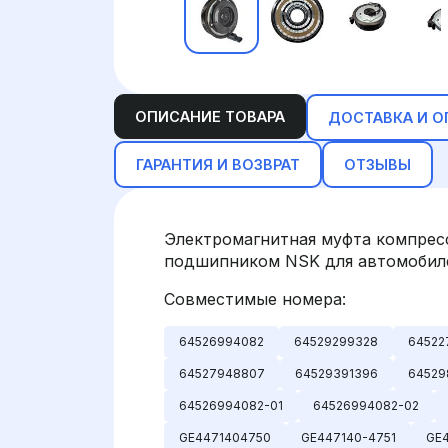
ОПИСАНИЕ ТОВАРА
ДОСТАВКА И О
ГАРАНТИЯ И ВОЗВРАТ
ОТЗЫВЫ
Электромагнитная муфта компрес
подшипником NSK для автомобиле
Совместимые номера:
64526994082
64529299328
64522
64527948807
64529391396
64529
64526994082-01
64526994082-02
GE4471404750
GE447140-4751
GE