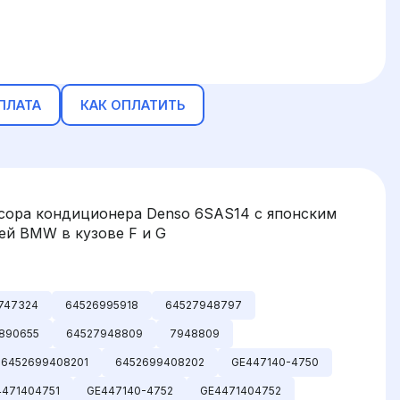
ПЛАТА
КАК ОПЛАТИТЬ
сора кондиционера Denso 6SAS14 с японским
й BMW в кузове F и G
747324
64526995918
64527948797
890655
64527948809
7948809
6452699408201
6452699408202
GE447140-4750
4471404751
GE447140-4752
GE4471404752