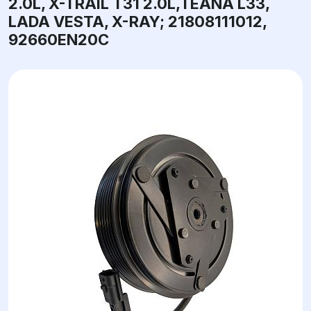
2.0L, X-TRAIL T31 2.0L,TEANA L33,
LADA VESTA, X-RAY; 21808111012,
92660EN20C