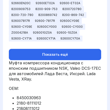
92660EN20C
92600ET02A
92600-ET02A
8200909753
8200-909-753
8200720780
8200-720-780
8200869742
8200-869-742
926007817R
92600-7817R
92600CY09E
92600-CY09E
92600CY000
92600-CY000
Z0004218A
926001GZ0A
92600-1GZ0A
92600-CY71A
92600CY71A
92600CY70A
Показать ещё
Муфта компрессора кондиционера с
японским подшипником NSK, Valeo DCS-17EC
для автомобилей Лада Веста, Иксрей. Lada
Vesta, XRay.
OEM:
8450030963
2180-8111012
21808111012