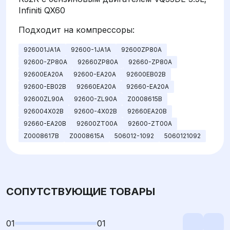
Infiniti QX60
Подходит на компрессоры:
926001JA1A
92600-1JA1A
92600ZP80A
92600-ZP80A
92660ZP80A
92660-ZP80A
92600EA20A
92600-EA20A
92600EB02B
92600-EB02B
92660EA20A
92660-EA20A
92600ZL90A
92600-ZL90A
Z0008615B
926004X02B
92600-4X02B
92660EA20B
92660-EA20B
92600ZT00A
92600-ZT00A
Z0008617B
Z0008615A
506012-1092
5060121092
СОПУТСТВУЮЩИЕ ТОВАРЫ
01
01