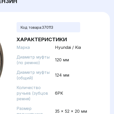
БЕНЗИН
Код товара:
370113
ХАРАКТЕРИСТИКИ
Марка
Hyundai / Kia
Диаметр муфты
120 мм
(по ремню)
Диаметр муфты
124 мм
(общий)
Количество
ручьев (зубцов
6PK
ремня)
Размер
35 x 52 x 20 мм