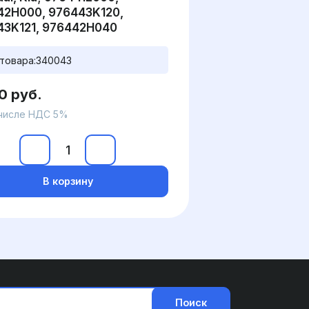
42H000, 976443K120,
43K121, 976442H040
товара:
340043
0 руб.
 числе НДС 5%
В корзину
Поиск