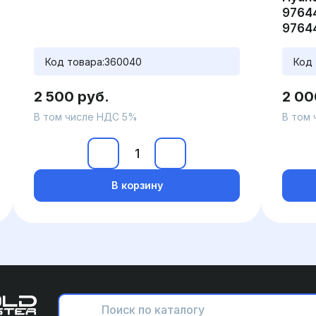
9764
9764
Код товара:
360040
Код 
2 500 руб.
2 00
В том числе НДС 5%
В том
В корзину