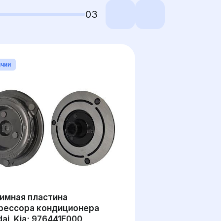
03
ичии
имная пластина
рессора кондиционера
ai, Kia; 976441E000,