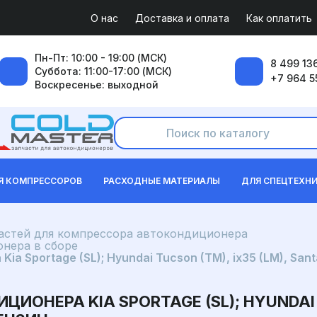
О нас
Доставка и оплата
Как оплатить
Пн-Пт: 10:00 - 19:00 (МСК)
8 499 136
Суббота: 11:00-17:00 (МСК)
+7 964 5
Воскресенье: выходной
Я КОМПРЕССОРОВ
РАСХОДНЫЕ МАТЕРИАЛЫ
ДЛЯ СПЕЦТЕХН
частей для компрессора автокондиционера
нера в сборе
 Sportage (SL); Hyundai Tucson (TM), ix35 (LM), Santa
ОНЕРА KIA SPORTAGE (SL); HYUNDAI TU