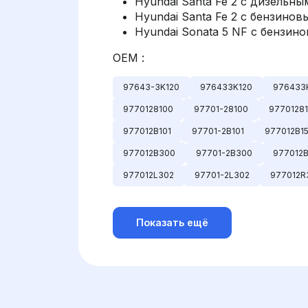
Hyundai Santa Fe 2 с дизельны
Hyundai Santa Fe 2 с бензинов
Hyundai Sonata 5 NF с бензино
OEM :
97643-3K120
976433K120
976433
9770128100
97701-28100
97701281
977012B101
97701-2B101
977012B1
977012B300
97701-2B300
977012
977012L302
97701-2L302
977012R
Показать ещё