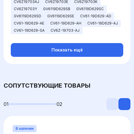
CV6Z19703AJ
CV6Z19703E
CV6Z19703K
CV6Z19703Y
GV6119D629SB
GV6119D629SC
GV6119D629SD
GV6119D629SE
CV61-19D629-AD
CV61-19D629-AE
CV61-19D629-AH
CV61-19D629-AJ
CV61-19D629-SA
CV6Z-19703-AJ
Показать ещё
СОПУТСТВУЮЩИЕ ТОВАРЫ
01
02
В наличии