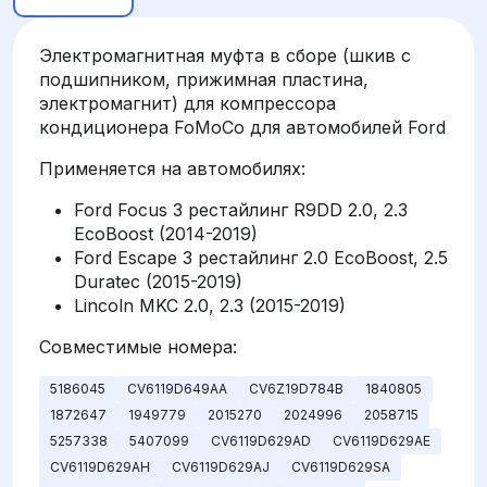
Электромагнитная муфта в сборе (шкив с
подшипником, прижимная пластина,
электромагнит) для компрессора
кондиционера FoMoCo для автомобилей Ford
Применяется на автомобилях:
Ford Focus 3 рестайлинг R9DD 2.0, 2.3
EcoBoost (2014-2019)
Ford Escape 3 рестайлинг 2.0 EcoBoost, 2.5
Duratec (2015-2019)
Lincoln MKC 2.0, 2.3 (2015-2019)
Совместимые номера:
5186045
CV6119D649AA
CV6Z19D784B
1840805
1872647
1949779
2015270
2024996
2058715
5257338
5407099
CV6119D629AD
CV6119D629AE
CV6119D629AH
CV6119D629AJ
CV6119D629SA