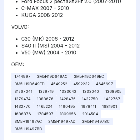
Ford Focus 2 рестайлинг 2.0 (2007-2011)
C-MAX 2007 - 2010
KUGA 2008-2012
VOLVO:
C30 (MK) 2006 - 2012
S40 II (MS) 2004 - 2012
V50 (MW) 2004 - 2010
OEM:
1744997
3M5H19D649AC
3M5H19D649EC
3M5H19D649ED
4549252
4592232
4645697
31267041
1329719
1333042
1333040
1368905
1379474
1388676
1428475
1432750
1432767
1432770
1465224
1490495
1678411
1681901
1686876
1784597
1809656
2014584
3M5H19497AC
3M5H19497AD
3M5H19497BC
3M5H19497BD