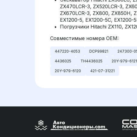
ZX470LCR-3, ZX520LCR-3, ZX6
ZX670LCR-3, ZX800, ZX850H, 
EX1200-5, EX1200-5C, EX1200-5
Погрузчики Hitachi ZX110, ZX12
Совместимые номера OEM:
447220-4053
DCP99821
247300-0
4436025
TH4436025
20Y-979-6121
20Y-979-6120
421-07-31221