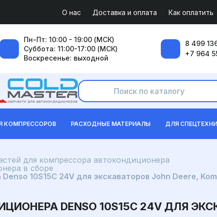
О нас
Доставка и оплата
Как оплатить
Пн-Пт: 10:00 - 19:00 (МСК)
8 499 136
Суббота: 11:00-17:00 (МСК)
+7 964 5
Воскресенье: выходной
Я КОМПРЕССОРОВ
РАСХОДНЫЕ МАТЕРИАЛЫ
ДЛЯ СПЕЦТЕХН
частей для компрессора автокондиционера
нера в сборе
enso 10S15C 24V для экскаваторов John Deere, Koma
ИОНЕРА DENSO 10S15C 24V ДЛЯ ЭКСК