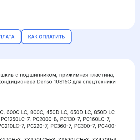
ПЛАТА
КАК ОПЛАТИТЬ
(шкив с подшипником, прижимная пластина,
кондиционера Denso 10S15C для спецтехники
C, 600C LC, 800C, 450D LC, 650D LC, 850D LC
PC1250LC-7, PC2000-8, PC130-7, PC160LC-7,
PC210LC-7, PC220-7, PC360-7, PC300-7, PC400-
ZX470H-3, ZX470LCH-3, ZX520LCH-3, ZX470R-3,