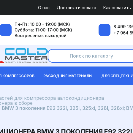
О нас
Доставка и оплата
Как оплатить
Пн-Пт: 10:00 - 19:00 (МСК)
8 499 136
Суббота: 11:00-17:00 (МСК)
+7 964 5
Воскресенье: выходной
Я КОМПРЕССОРОВ
РАСХОДНЫЕ МАТЕРИАЛЫ
ДЛЯ СПЕЦТЕХН
частей для компрессора автокондиционера
нера в сборе
W 3 поколения E92 322I, 325I, 325xi, 328I, 328xi; BM
ОНЕРА BMW 3 ПОКОЛЕНИЯ E92 322I, 325