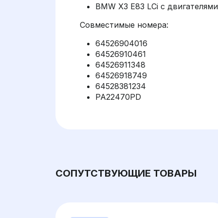
BMW X3 E83 LCi с двигателями N
Совместимые номера:
64526904016
64526910461
64526911348
64526918749
64528381234
PA22470PD
СОПУТСТВУЮЩИЕ ТОВАРЫ