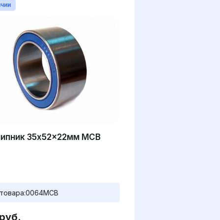
ичии
ипник 35x52x22мм MCB
товара:
0064MCB
руб.