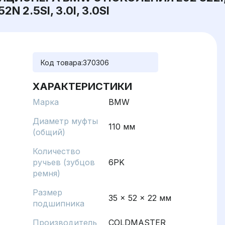
 2.5SI, 3.0I, 3.0SI
Код товара:
370306
ХАРАКТЕРИСТИКИ
Марка
BMW
Диаметр муфты
110 мм
(общий)
Количество
ручьев (зубцов
6PK
ремня)
Размер
35 x 52 x 22 мм
подшипника
Производитель
COLDMASTER