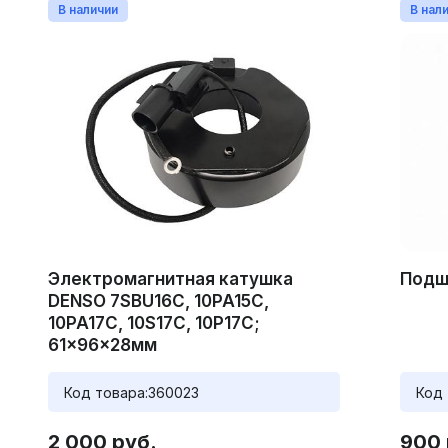
В наличии
В нал
Электромагнитная катушка
Подш
DENSO 7SBU16C, 10PA15C,
10PA17C, 10S17C, 10P17C;
61x96x28мм
Код товара:
360023
Код 
2 000 руб.
900 