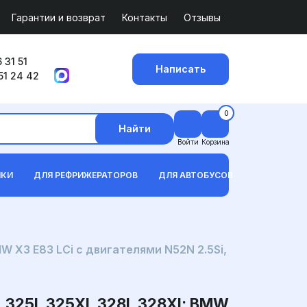
Гарантии и возврат
Контакты
Отзывы
 31 51
Написать
51 24 42
0
Найти
Войти
Корзина
ИКИ
ДЛЯ РЕФРИЖЕРАТОРОВ
ДЛЯ АВТОБУСОВ
W X3 E83 LCi с двигателями N52N 2.5Si,
I, 325XI, 328I, 328XI; BMW