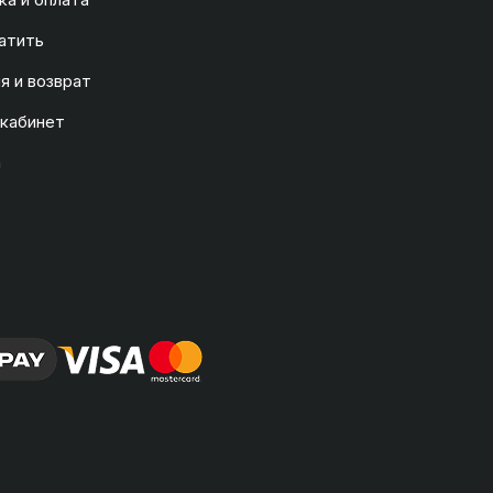
атить
я и возврат
 кабинет
а