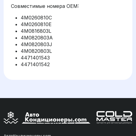
Совместимые номера OEM:
4M0260810C
4M0260810E
4M0816803L
4M0820803A
4M0820803J
4M0820803L
4471401543
4471401542
АвтоКондиционеры.com —