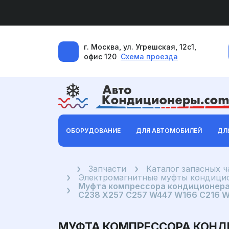
г. Москва, ул. Угрешская, 12с1,
офис 120
Схема проезда
ОБОРУДОВАНИЕ
ДЛЯ АВТОМОБИЛЕЙ
ДЛ
Главная
Запчасти
Каталог запасных 
Электромагнитные муфты кондицио
Муфта компрессора кондиционера
C238 X257 C257 W447 W166 C216 
МУФТА КОМПРЕССОРА КОНДИЦ