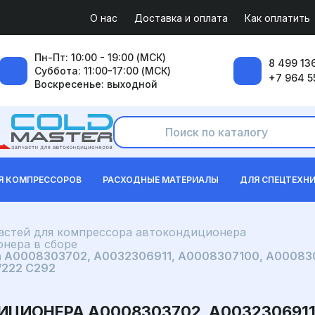
О нас
Доставка и оплата
Как оплатить
Пн-Пт: 10:00 - 19:00 (МСК)
8 499 136
Суббота: 11:00-17:00 (МСК)
+7 964 5
Воскресенье: выходной
Я КОМПРЕССОРОВ
РАСХОДНЫЕ МАТЕРИАЛЫ
ДЛЯ СПЕЦТЕХН
частей для компрессора автокондиционера
нера в сборе
 A0008303702, A0032306911, A0008307100, A00083
W222 C292
ИОНЕРА A0008303702, A0032306911,