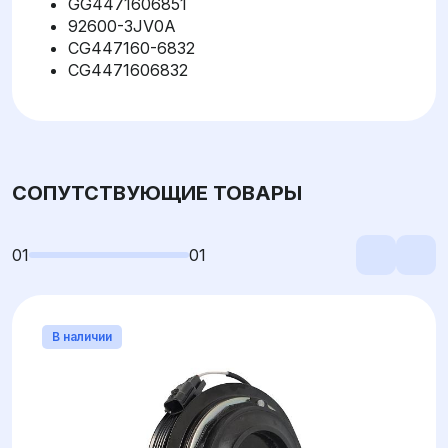
GG4471606851
92600-3JV0A
CG447160-6832
CG4471606832
СОПУТСТВУЮЩИЕ ТОВАРЫ
01
01
В наличии