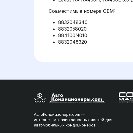
Совместимые номера OEM:
8832048340
8832058020
884100N010
8832048320
АвтоКондиционеры.com —
интернет-магазин запасных частей для
автомобильных кондиционеров