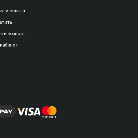
а и оплата
атить
я и возврат
 кабинет
а