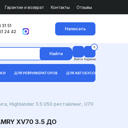
Гарантии и возврат
Контакты
Отзывы
 31 51
Написать
51 24 42
0
Найти
Войти
Корзина
ИКИ
ДЛЯ РЕФРИЖЕРАТОРОВ
ДЛЯ АВТОБУСОВ
а, Highlander 3.5 U50 рестайлинг, U70
MRY XV70 3.5 ДО