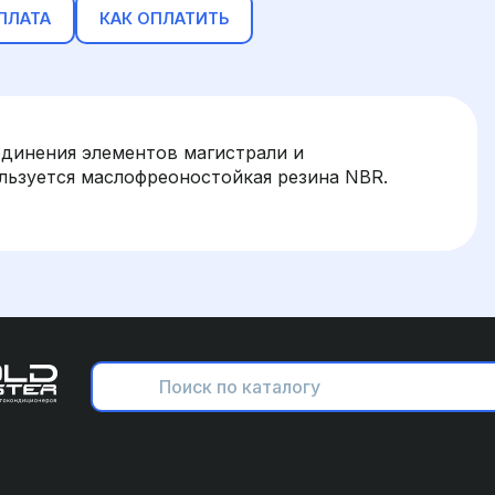
ПЛАТА
КАК ОПЛАТИТЬ
единения элементов магистрали и
льзуется маслофреоностойкая резина NBR.