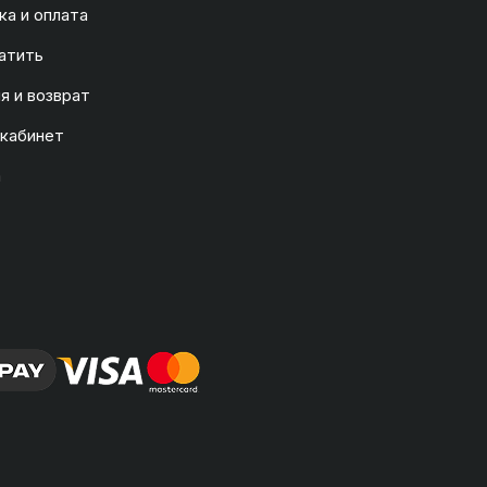
а и оплата
атить
я и возврат
 кабинет
а