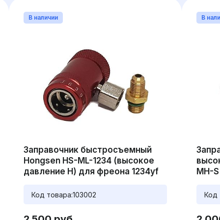
В наличии
В нал
Заправочник быстросъемный
Запр
Hongsen HS-ML-1234 (высокое
высо
давление H) для фреона 1234yf
MH-S
Код товара:
103002
Код 
2 500 руб.
2 00