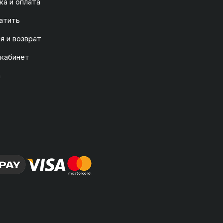
а и оплата
атить
я и возврат
 кабинет
а