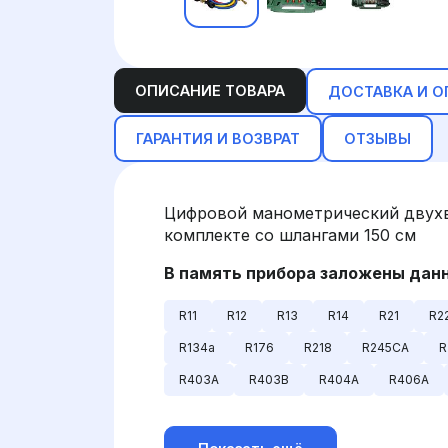
ОПИСАНИЕ ТОВАРА
ДОСТАВКА И О
ГАРАНТИЯ И ВОЗВРАТ
ОТЗЫВЫ
Цифровой манометрический двухв
комплекте со шлангами 150 см
В память прибора заложены данн
R11
R12
R13
R14
R21
R2
R134a
R176
R218
R245CA
R
R403A
R403B
R404A
R406A