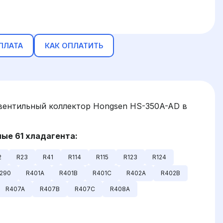
ПЛАТА
КАК ОПЛАТИТЬ
ентильный коллектор Hongsen HS-350A-AD в
ые 61 хладагента:
2
R23
R41
R114
R115
R123
R124
290
R401A
R401B
R401C
R402A
R402B
R407A
R407B
R407C
R408A