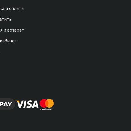
а и оплата
атить
я и возврат
 кабинет
а