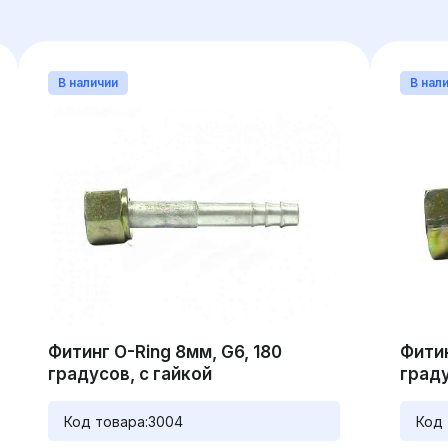
В наличии
В нал
Фитинг O-Ring 8мм, G6, 180
Фитин
градусов, с гайкой
граду
Код товара:
3004
Код 