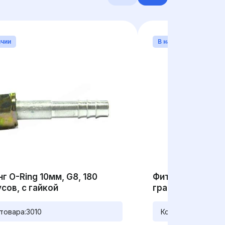
ичии
В наличии
г O-Ring 10мм, G8, 180
Фитинг O-Ring 8
сов, с гайкой
градусов, с гай
товара:
3010
Код товара:
3006