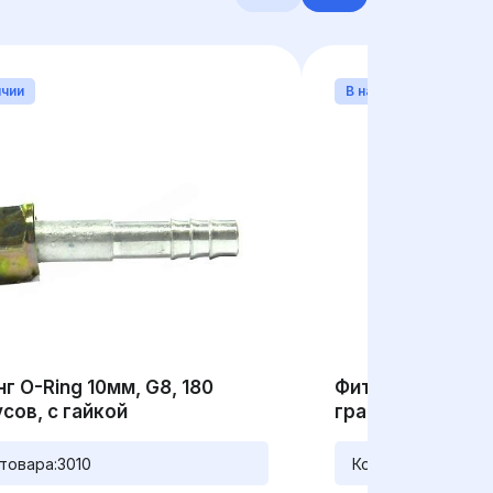
ичии
В наличии
г O-Ring 10мм, G8, 180
Фитинг O-Ring 8
сов, с гайкой
градусов, с гай
товара:
3010
Код товара:
3006