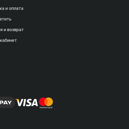
а и оплата
атить
я и возврат
 кабинет
а