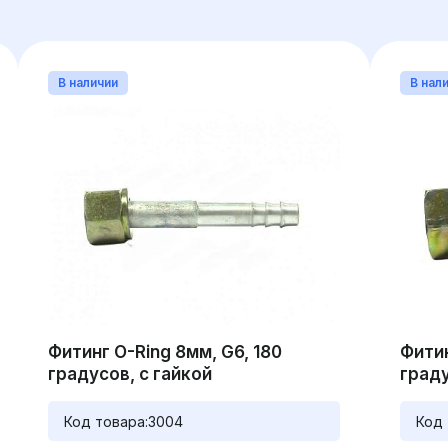
В наличии
В нал
Фитинг O-Ring 8мм, G6, 180
Фитин
градусов, с гайкой
граду
Код товара:
3004
Код 