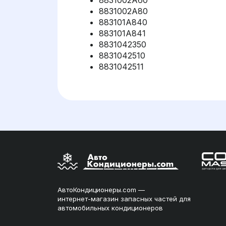
8831002A60
8831002A80
883101A840
883101A841
8831042350
8831042510
8831042511
АвтоКондиционеры.com —
интернет-магазин запасных частей для
автомобильных кондиционеров