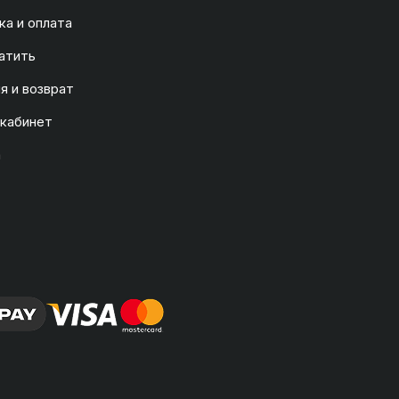
а и оплата
атить
я и возврат
 кабинет
а