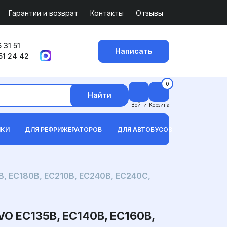
Гарантии и возврат
Контакты
Отзывы
 31 51
Написать
51 24 42
0
Найти
Войти
Корзина
ИКИ
ДЛЯ РЕФРИЖЕРАТОРОВ
ДЛЯ АВТОБУСОВ
, EC180B, EC210B, EC240B, EC240C,
 EC135B, EC140B, EC160B,