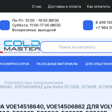
О нас
Доставка и оплата
Как оплатить
Пн-Пт: 10:00 - 19:00 (МСК)
8 499 136
Суббота: 11:00-17:00 (МСК)
+7 964 5
Воскресенье: выходной
Я КОМПРЕССОРОВ
РАСХОДНЫЕ МАТЕРИАЛЫ
ДЛЯ СПЕЦТЕХН
Компрессоры кондиционера
640, VOE14506862 для Volvo EC135B, EC140B, EC160B
OE14518640, VOE14506862 ДЛЯ VOLVO