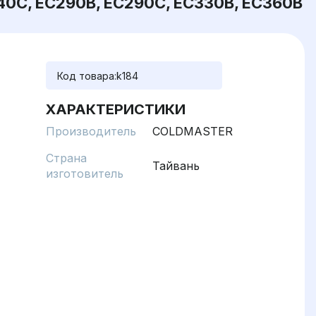
40C, EC290B, EC290C, EC330B, EC360B
Код товара:
k184
ХАРАКТЕРИСТИКИ
Производитель
COLDMASTER
Страна
Тайвань
изготовитель