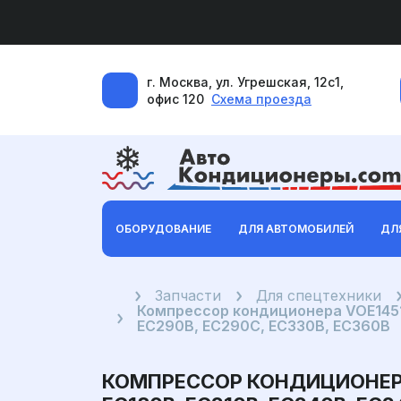
г. Москва, ул. Угрешская, 12с1,
офис 120
Схема проезда
ОБОРУДОВАНИЕ
ДЛЯ АВТОМОБИЛЕЙ
ДЛ
Главная
Запчасти
Для спецтехники
Компрессор кондиционера VOE14518
EC290B, EC290C, EC330B, EC360B
КОМПРЕССОР КОНДИЦИОНЕРА V