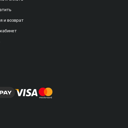
атить
я и возврат
 кабинет
а