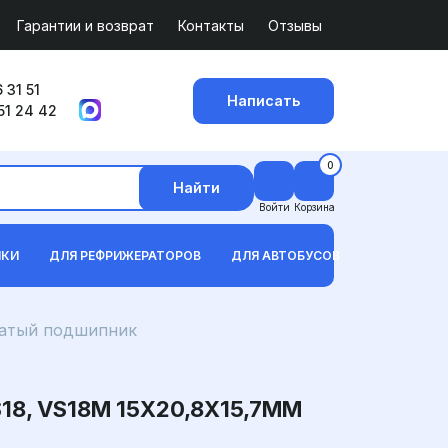
Гарантии и возврат
Контакты
Отзывы
 31 51
Написать
51 24 42
0
Найти
Войти
Корзина
ИКИ
ДЛЯ РЕФРИЖЕРАТОРОВ
ДЛЯ АВТОБУСОВ
атый подшипник
, VS18M 15X20,8X15,7ММ