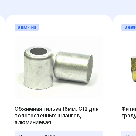
В наличии
В нал
Обжимная гильза 16мм, G12 для
Фитин
толстостенных шлангов,
граду
алюминиевая