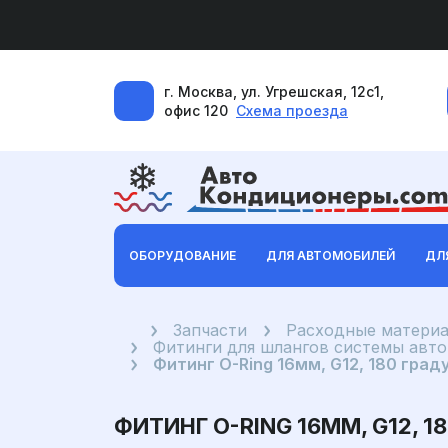
г. Москва, ул. Угрешская, 12с1,
офис 120
Схема проезда
ОБОРУДОВАНИЕ
ДЛЯ АВТОМОБИЛЕЙ
ДЛ
Главная
Запчасти
Расходные материа
Фитинги для шлангов системы авт
Фитинг O-Ring 16мм, G12, 180 град
ФИТИНГ O-RING 16ММ, G12, 