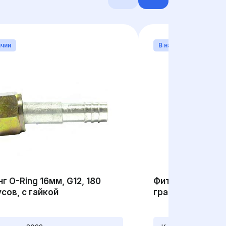
ичии
В наличии
г O-Ring 16мм, G12, 180
Фитинг O-Ring 16
сов, с гайкой
градусов, резь