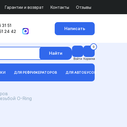
Гарантии и возврат
Контакты
Отзывы
 31 51
Написать
51 24 42
0
Найти
Войти
Корзина
ИКИ
ДЛЯ РЕФРИЖЕРАТОРОВ
ДЛЯ АВТОБУСОВ
ров
езьбой O-Ring