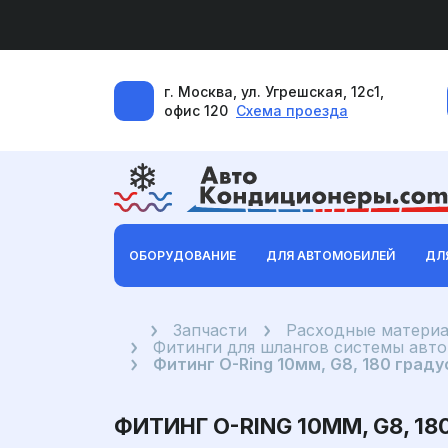
г. Москва, ул. Угрешская, 12с1,
офис 120
Схема проезда
ОБОРУДОВАНИЕ
ДЛЯ АВТОМОБИЛЕЙ
ДЛ
Главная
Запчасти
Расходные материа
Фитинги для шлангов системы авт
Фитинг O-Ring 10мм, G8, 180 граду
ФИТИНГ O-RING 10ММ, G8, 1