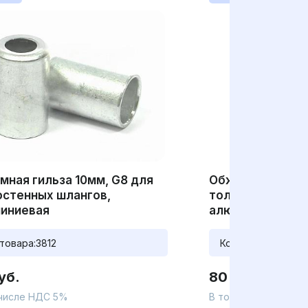
мная гильза 10мм, G8 для
Обжимная гильз
остенных шлангов,
толстостенных 
иниевая
алюминиевая
товара:
3812
Код товара:
3816
уб.
80 руб.
 числе НДС 5%
В том числе НДС 5