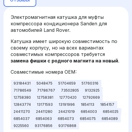
Электромагнитная катушка для муфты
компрессора кондиционера Sanden для
автомобилей Land Rover.
Катушка имеет широкую совместимость по
своему корпусу, но на всех вариантах
совместимых компрессоров требуется
замена фишки с родного магнита на новый
.
Совместимые номера OEM:
93184431
5048475
51704659
51760316
71786549
71786767
73502805
9132925
12758380
12758381
12770420
12792669
12843774
13171593
13191996
1854113
1854157
24411270
24411280
24421019
6854003
6854025
6854037
6854063
6854073
6854075
6854089
9225560
93176856
93176868