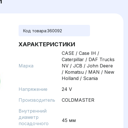
И
Код товара:
360092
ХАРАКТЕРИСТИКИ
CASE / Case IH /
Caterpillar / DAF Trucks
Марка
NV / JCB / John Deere
/ Komatsu / MAN / New
Holland / Scania
Напряжение
24 V
Производитель
COLDMASTER
Внутренний
диаметр
45 мм
посадочного