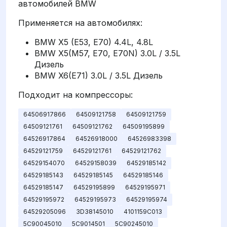
автомобилей BMW
Применяется на автомобилях:
BMW X5 (E53, E70) 4.4L, 4.8L
BMW X5(M57, E70, E70N) 3.0L / 3.5L
Дизель
BMW X6(E71) 3.0L / 3.5L Дизель
Подходит на компрессоры:
64506917866
64509121758
64509121759
64509121761
64509121762
64509195899
64526917864
64526918000
64526983398
64529121759
64529121761
64529121762
64529154070
64529158039
64529185142
64529185143
64529185145
64529185146
64529185147
64529195899
64529195971
64529195972
64529195973
64529195974
64529205096
3D38145010
4101159C013
5C90045010
5C9014501
5C90245010