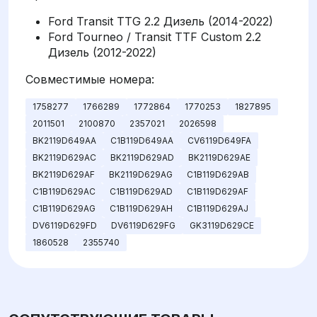
Ford Transit TTG 2.2 Дизель (2014-2022)
Ford Tourneo / Transit TTF Custom 2.2
Дизель (2012-2022)
Совместимые номера:
1758277
1766289
1772864
1770253
1827895
2011501
2100870
2357021
2026598
BK2119D649AA
C1B119D649AA
CV6119D649FA
BK2119D629AC
BK2119D629AD
BK2119D629AE
BK2119D629AF
BK2119D629AG
C1B119D629AB
C1B119D629AC
C1B119D629AD
C1B119D629AF
C1B119D629AG
C1B119D629AH
C1B119D629AJ
DV6119D629FD
DV6119D629FG
GK3119D629CE
1860528
2355740