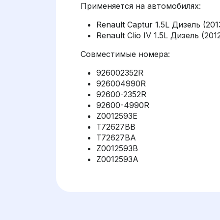
Применяется на автомобилях:
Renault Captur 1.5L Дизель (201
Renault Clio IV 1.5L Дизель (201
Совместимые номера:
926002352R
926004990R
92600-2352R
92600-4990R
Z0012593E
T72627BB
T72627BA
Z0012593B
Z0012593A