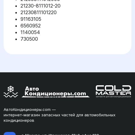
21230-8111012-20
21230811101220
91163105
6560952
1140054
730500
АвтоКондиционеры.com —
интернет-магазин запасных частей для автомобильных
кондиционеров