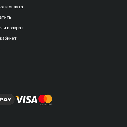
а и оплата
атить
я и возврат
 кабинет
а