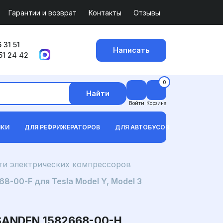
Гарантии и возврат
Контакты
Отзывы
 31 51
Написать
51 24 42
0
Найти
Войти
Корзина
ИКИ
ДЛЯ РЕФРИЖЕРАТОРОВ
ДЛЯ АВТОБУСОВ
ти электрических компрессоров
-00-F для Tesla Model Y, Model 3
NDEN 1582668-00-H,