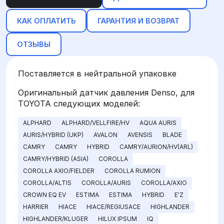
КАК ОПЛАТИТЬ
ГАРАНТИЯ И ВОЗВРАТ
ОТЗЫВЫ
Поставляется в нейтральной упаковке
Оригинальный датчик давления Denso, для
TOYOTA следующих моделей:
ALPHARD
ALPHARD/VELLFIRE/HV
AQUA AURIS
AURIS/HYBRID (UKP)
AVALON
AVENSIS
BLADE
CAMRY
CAMRY
HYBRID
CAMRY/AURION/HV(ARL)
CAMRY/HYBRID (ASIA)
COROLLA
COROLLA AXIO/FIELDER
COROLLA RUMION
COROLLA/ALTIS
COROLLA/AURIS
COROLLA/AXIO
CROWN EQ EV
ESTIMA
ESTIMA
HYBRID
E'Z
HARRIER
HIACE
HIACE/REGIUSACE
HIGHLANDER
HIGHLANDER/KLUGER
HILUX IPSUM
IQ